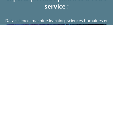
service :
Data science, machine learning, sciences humaines et
sociales, …
DATA SCIENCES ET ALGORITHMIE
Nous utilisons le machine learning et la
psychologie algorithmique pour analyser et
modéliser le comportement humain.
Ces outils permettent de mieux diagnostiquer
les troubles et d’affiner leur prise en charge.